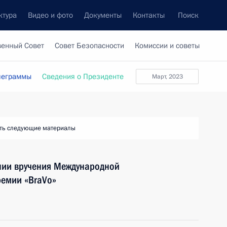
ктура
Видео и фото
Документы
Контакты
Поиск
венный Совет
Совет Безопасности
Комиссии и советы
леграммы
Сведения о Президенте
март, 2023
ть следующие материалы
онии вручения Международной
емии «BraVo»