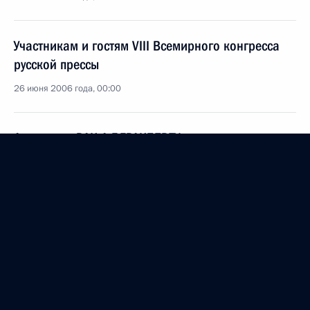
Участникам и гостям VIII Всемирного конгресса
русской прессы
26 июня 2006 года, 00:00
Академику РАН А.Г.ГРАНБЕРГУ
25 июня 2006 года, 00:00
В.Г.ТРАУГОТУ
23 июня 2006 года, 00:00
Участникам благотворительного приема,
посвященного началу общественной кампании