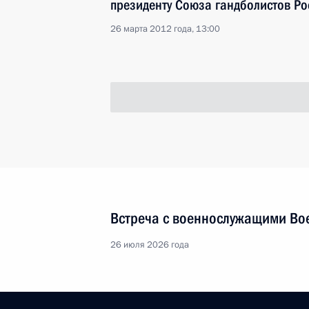
президенту Союза гандболистов Ро
26 марта 2012 года, 13:00
Елене Козельковой, актрисе Моско
артистке России
25 марта 2012 года, 10:30
Станиславу Набойченко, президент
первого Президента России Б.Н.Ел
25 марта 2012 года, 10:20
Родным Николая Некрасова