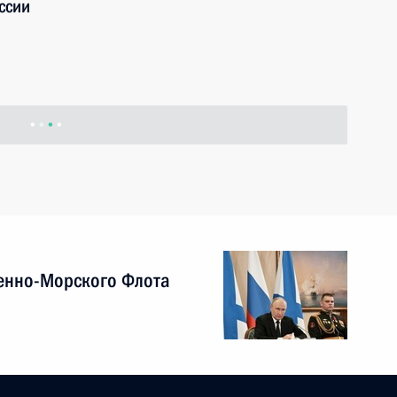
ссии
вского театра «Современник», заслуженной
у Уральского федерального университета имени
ьцина