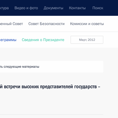
ктура
Видео и фото
Документы
Контакты
Поиск
венный Совет
Совет Безопасности
Комиссии и советы
леграммы
Сведения о Президенте
март, 2012
ть следующие материалы
 встречи высоких представителей государств –