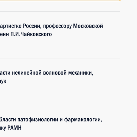
 артистке России, профессору Московской
ени П.И.Чайковского
ласти нелинейной волновой механики,
аук
области патофизиологии и фармакологии,
ику РАМН