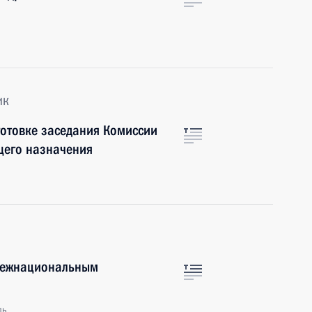
ик
готовке заседания Комиссии
щего назначения
 межнациональным
ль