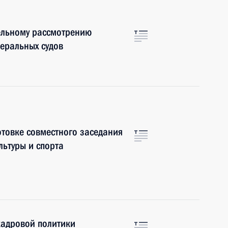
ельному рассмотрению
деральных судов
отовке совместного заседания
льтуры и спорта
кадровой политики