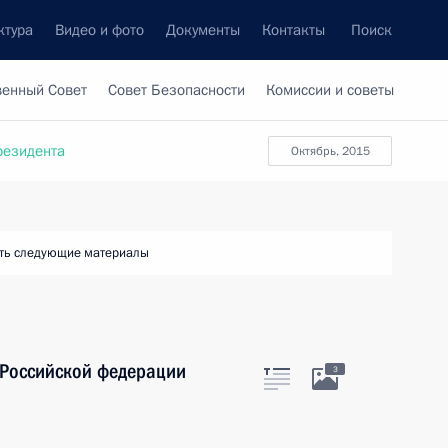
ктура
Видео и фото
Документы
Контакты
Поиск
венный Совет
Совет Безопасности
Комиссии и советы
резидента
октябрь, 2015
ть следующие материалы
 Российской федерации
3