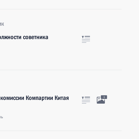
ик
олжности советника
 комиссии Компартии Китая
3
ль