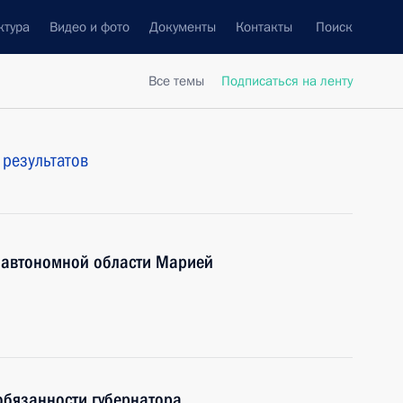
ктура
Видео и фото
Документы
Контакты
Поиск
Все темы
Подписаться на ленту
 результатов
й автономной области Марией
обязанности губернатора