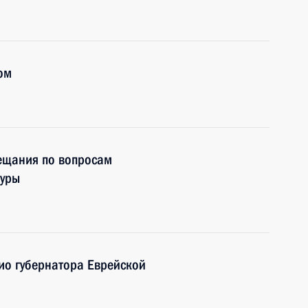
ом
вещания по вопросам
туры
ио губернатора Еврейской