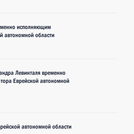
ременно исполняющим
ой автономной области
сандра Левинталя временно
тора Еврейской автономной
врейской автономной области