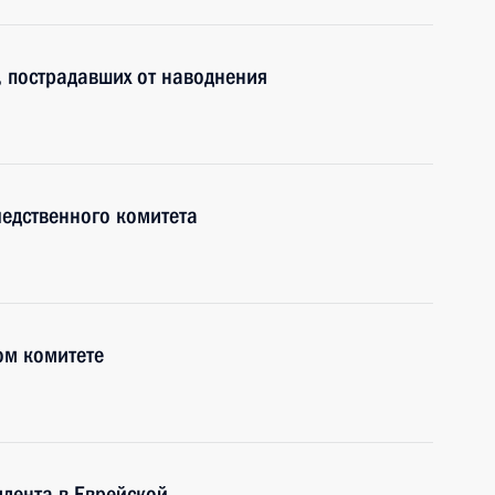
, пострадавших от наводнения
ледственного комитета
ом комитете
дента в Еврейской