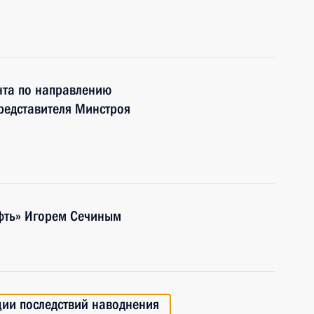
нта по направлению
редставителя Минстроя
ефть» Игорем Сечиным
ции последствий наводнения