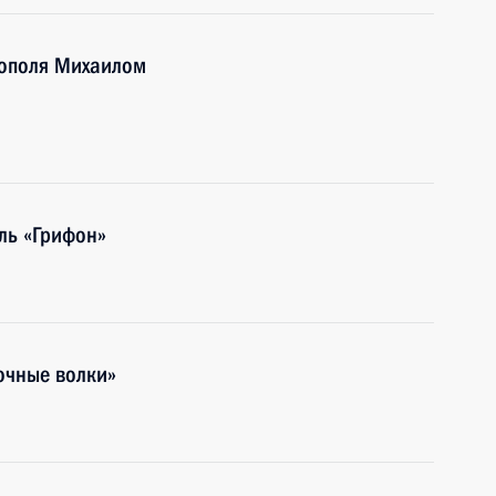
тополя Михаилом
ль «Грифон»
очные волки»