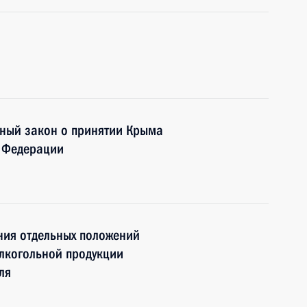
нный закон о принятии Крыма
й Федерации
ния отдельных положений
лкогольной продукции
ля