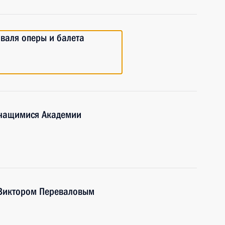
иваля оперы и балета
учащимися Академии
 Виктором Переваловым