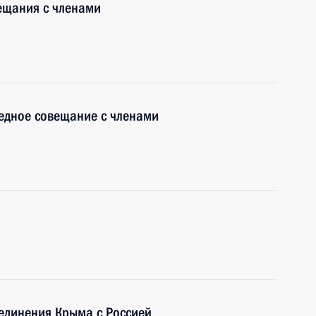
ещания с членами
едное совещание с членами
оединения Крыма с Россией