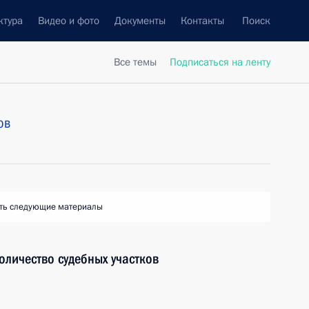
ктура
Видео и фото
Документы
Контакты
Поиск
Все темы
Подписаться на ленту
ов
ть следующие материалы
оличество судебных участков