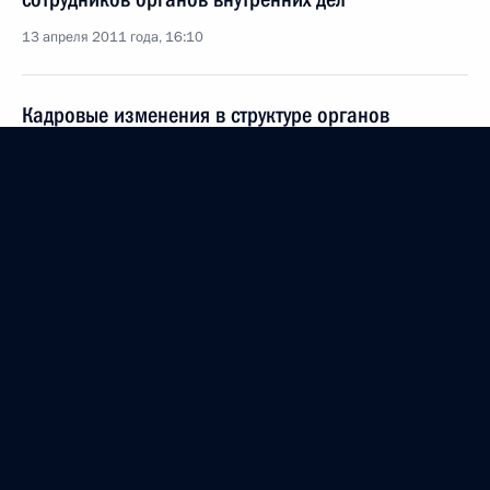
13 апреля 2011 года, 16:10
Кадровые изменения в структуре органов
внутренних дел
8 апреля 2011 года, 16:15
Президент произвёл ряд назначений
на должности руководящих сотрудников органов
внутренних дел
2 апреля 2011 года, 09:40
Указ о назначении начальника Управления
Федеральной службы по контролю за оборотом