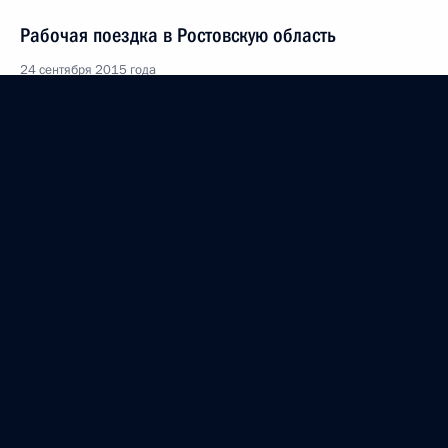
Рабочая поездка в Ростовскую область
24 сентября 2015 года
Совещание по вопросам развития сельского
хозяйства
24 сентября 2015 года, 16:30
Встреча с представителями фермерских хозяйств
24 сентября 2015 года, 15:00
Владимир Путин прибыл в Ростовскую область
24 сентября 2015 года, 13:15