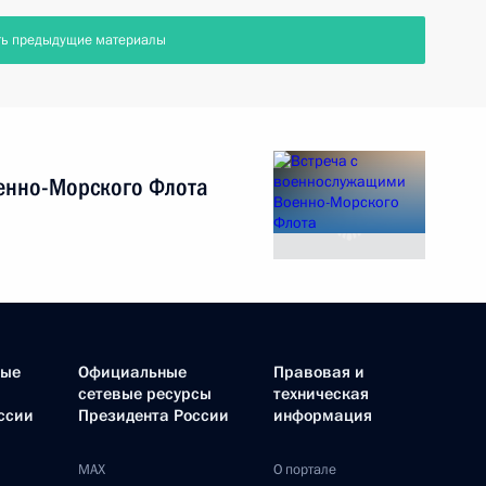
ть предыдущие материалы
енно-Морского Флота
ные
Официальные
Правовая и
сетевые ресурсы
техническая
ссии
Президента России
информация
MAX
О портале