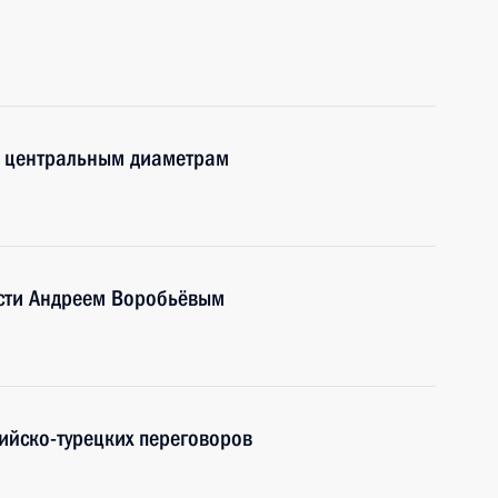
м центральным диаметрам
асти Андреем Воробьёвым
ийско-турецких переговоров