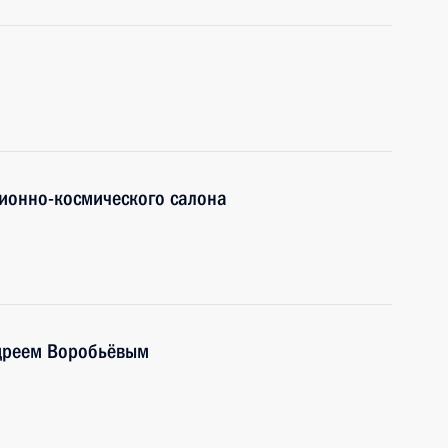
ионно-космического салона
ндреем Воробьёвым