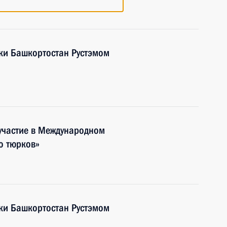
ики Башкортостан Рустэмом
участие в Международном
о тюрков»
ики Башкортостан Рустэмом