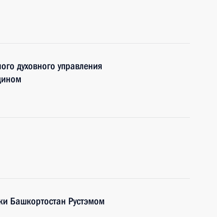
ного духовного управления
дином
ики Башкортостан Рустэмом