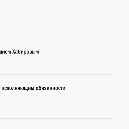
адием Хабировым
о исполняющим обязанности