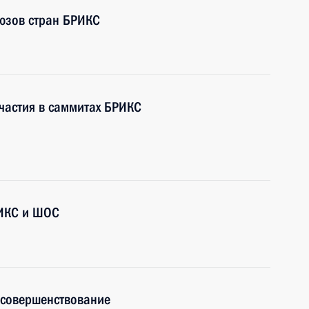
оюзов стран БРИКС
участия в саммитах БРИКС
ИКС и ШОС
 совершенствование