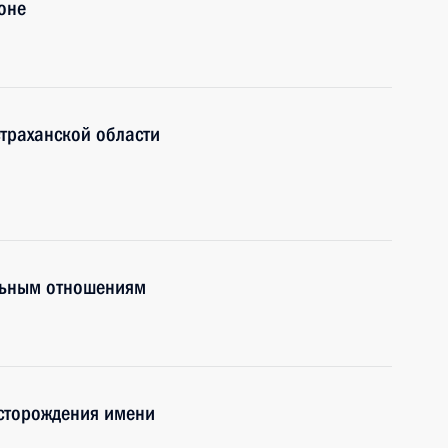
оне
страханской области
льным отношениям
есторождения имени