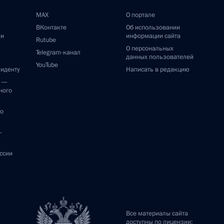
MAX
О портале
ВКонтакте
Об использовании
ии
информации сайта
Rutube
О персональных
Telegram-канал
данных пользователей
YouTube
зиденту
Написать в редакцию
и —
ного
по
—
ссии
Все материалы сайта
доступны по лицензии: