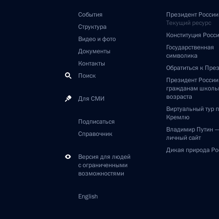
События
Президент России
Текущий ресурс
Структура
Конституция Росс
Видео и фото
Государственная
Документы
символика
Контакты
Обратиться к Пре
Поиск
Президент Росси
гражданам школь
возраста
Для СМИ
Виртуальный тур 
Кремлю
Подписаться
Владимир Путин 
Справочник
личный сайт
Дикая природа Ро
Версия для людей
с ограниченными
возможностями
English