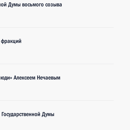
нной Думы восьмого созыва
х фракций
 люди» Алексеем Нечаевым
 Государственной Думы