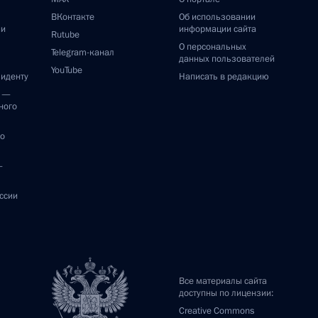
ВКонтакте
Об использовании
ии
информации сайта
Rutube
О персональных
Telegram-канал
данных пользователей
YouTube
зиденту
Написать в редакцию
и —
ного
по
—
ссии
Все материалы сайта
доступны по лицензии:
Creative Commons