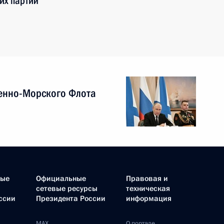
их партий
енно-Морского Флота
ные
Официальные
Правовая и
сетевые ресурсы
техническая
ссии
Президента России
информация
MAX
О портале