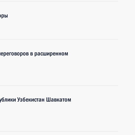
оры
 переговоров в расширенном
публики Узбекистан Шавкатом