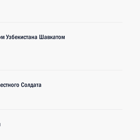
ом Узбекистана Шавкатом
естного Солдата
и