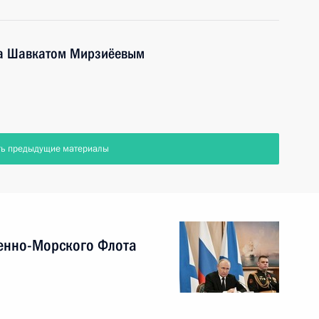
на Шавкатом Мирзиёевым
ть предыдущие материалы
енно-Морского Флота