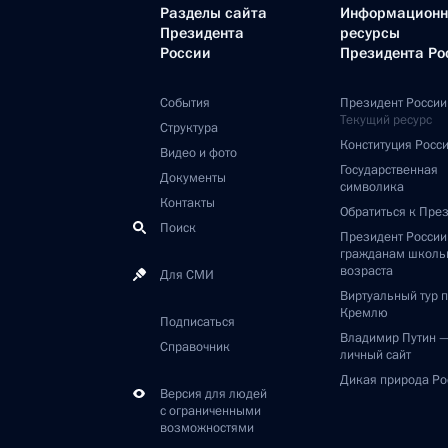
Разделы сайта
Информацион
Президента
ресурсы
России
Президента Ро
События
Президент России
Текущий ресурс
Структура
Конституция Росс
Видео и фото
Государственная
Документы
символика
Контакты
Обратиться к Пре
Поиск
Президент Росси
гражданам школь
возраста
Для СМИ
Виртуальный тур 
Кремлю
Подписаться
Владимир Путин 
Справочник
личный сайт
Дикая природа Ро
Версия для людей
с ограниченными
возможностями