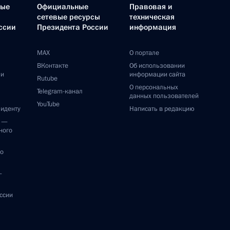
ные
Официальные
Правовая и
сетевые ресурсы
техническая
ссии
Президента России
информация
MAX
О портале
ВКонтакте
Об использовании
ии
информации сайта
Rutube
О персональных
Telegram-канал
данных пользователей
YouTube
зиденту
Написать в редакцию
и —
ного
по
—
ссии