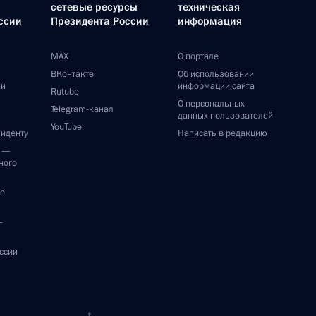
сетевые ресурсы
техническая
ссии
Президента России
информация
MAX
О портале
ВКонтакте
Об использовании
ии
информации сайта
Rutube
О персональных
Telegram-канал
данных пользователей
YouTube
зиденту
Написать в редакцию
и —
ного
по
—
ссии