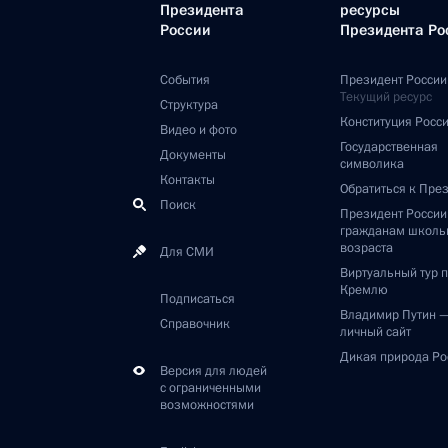
Президента
ресурсы
России
Президента Ро
События
Президент России
Текущий ресурс
Структура
Конституция Росс
Видео и фото
Государственная
Документы
символика
Контакты
Обратиться к Пре
Поиск
Президент Росси
гражданам школь
возраста
Для СМИ
Виртуальный тур 
Кремлю
Подписаться
Владимир Путин 
Справочник
личный сайт
Дикая природа Ро
Версия для людей
с ограниченными
возможностями