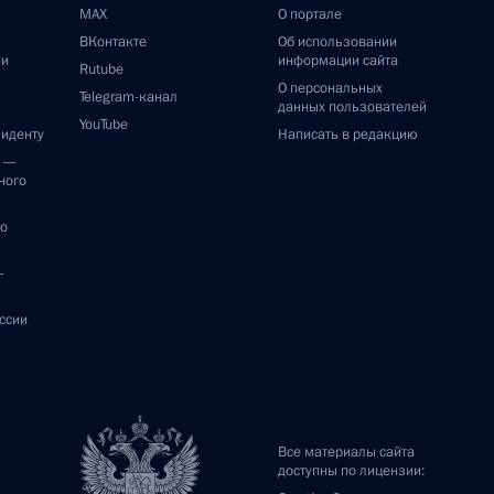
MAX
О портале
ВКонтакте
Об использовании
ии
информации сайта
Rutube
О персональных
Telegram-канал
данных пользователей
YouTube
зиденту
Написать в редакцию
и —
ного
по
—
ссии
Все материалы сайта
доступны по лицензии: