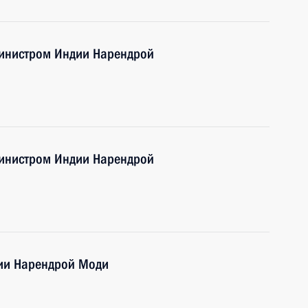
министром Индии Нарендрой
министром Индии Нарендрой
дии Нарендрой Моди