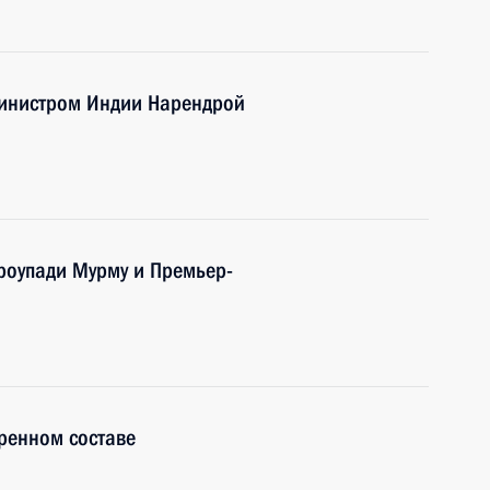
министром Индии Нарендрой
роупади Мурму и Премьер-
ренном составе