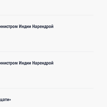
министром Индии Нарендрой
министром Индии Нарендрой
дцати»