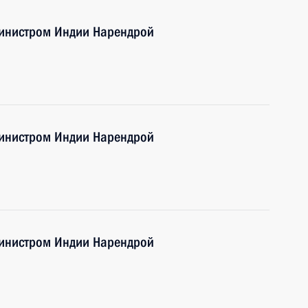
министром Индии Нарендрой
министром Индии Нарендрой
министром Индии Нарендрой