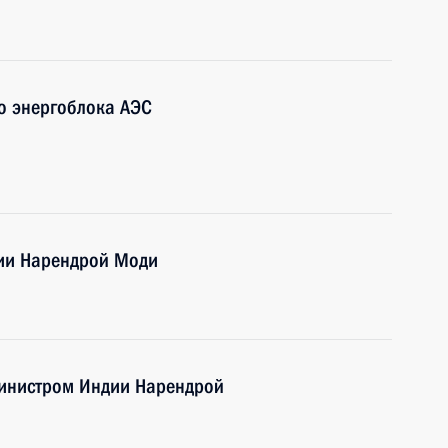
о энергоблока АЭС
дии Нарендрой Моди
министром Индии Нарендрой