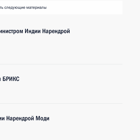
ть следующие материалы
министром Индии Нарендрой
н БРИКС
дии Нарендрой Моди