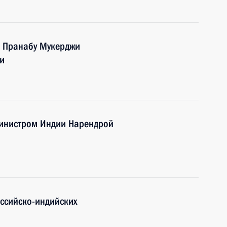
и Пранабу Мукерджи
и
министром Индии Нарендрой
оссийско-индийских