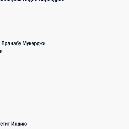
и Пранабу Мукерджи
и
сетит Индию