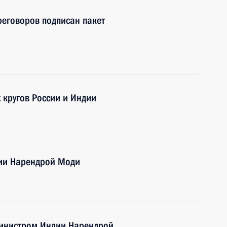
реговоров подписан пакет
 кругов России и Индии
дии Нарендрой Моди
министром Индии Нарендрой