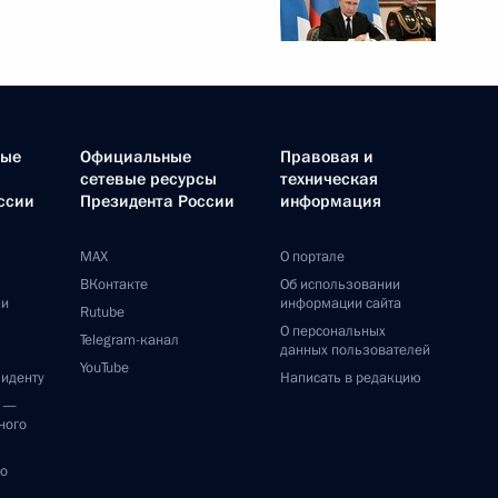
ные
Официальные
Правовая и
сетевые ресурсы
техническая
ссии
Президента России
информация
MAX
О портале
ВКонтакте
Об использовании
ии
информации сайта
Rutube
О персональных
Telegram-канал
данных пользователей
YouTube
зиденту
Написать в редакцию
и —
ного
по