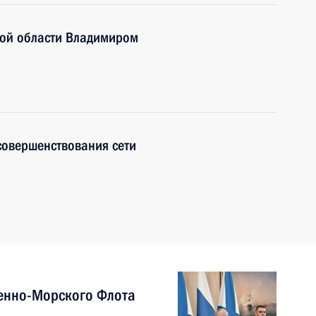
кой области Владимиром
совершенствования сети
енно-Морского Флота