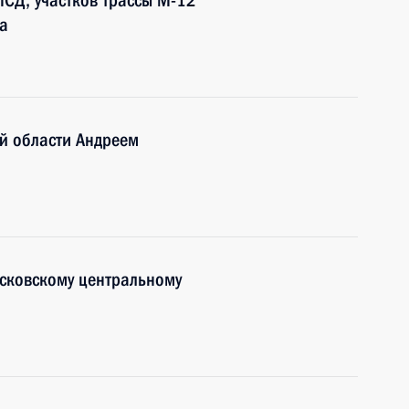
СД, участков трассы М-12
а
й области Андреем
осковскому центральному