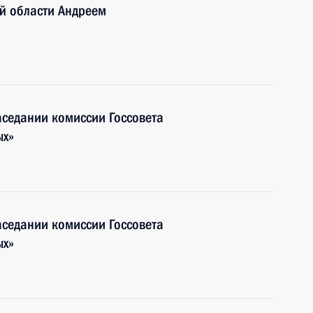
й области Андреем
аседании комиссии Госсовета
ых»
аседании комиссии Госсовета
ых»