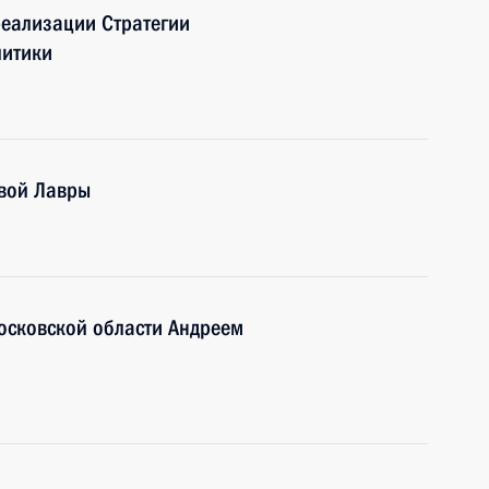
еализации Стратегии
литики
вой Лавры
осковской области Андреем