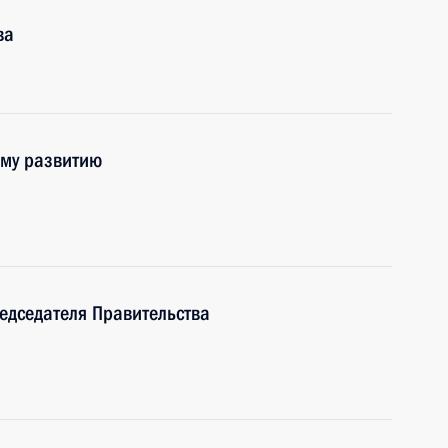
ва
ому развитию
едседателя Правительства