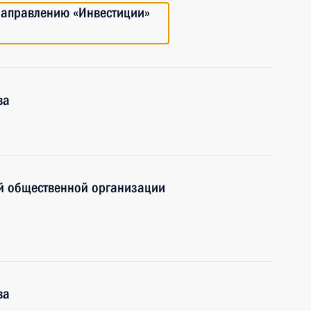
направлению «Инвестиции»
ва
й общественной организации
ва