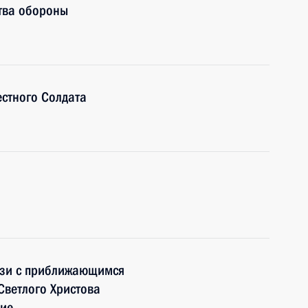
тва обороны
стного Солдата
язи с приближающимся
Светлого Христова
рие