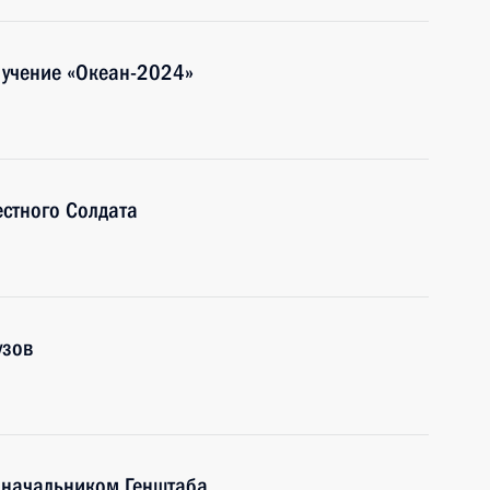
 учение «Океан-2024»
стного Солдата
узов
 начальником Генштаба