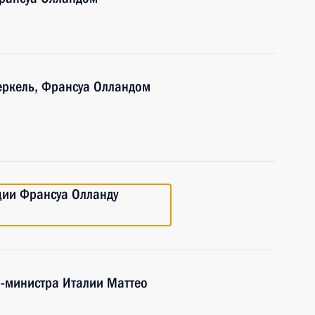
еркель, Франсуа Олландом
ции Франсуа Олланду
р-министра Италии Маттео