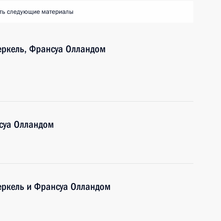
ть следующие материалы
еркель, Франсуа Олландом
нсуа Олландом
еркель и Франсуа Олландом