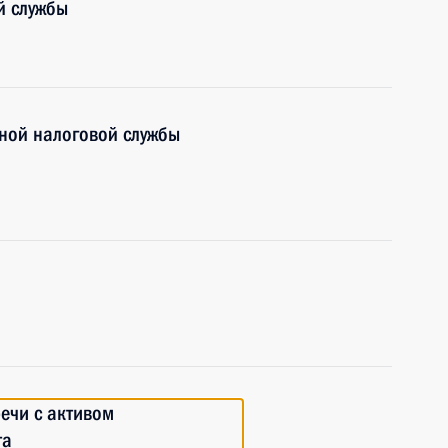
й службы
ной налоговой службы
речи с активом
та