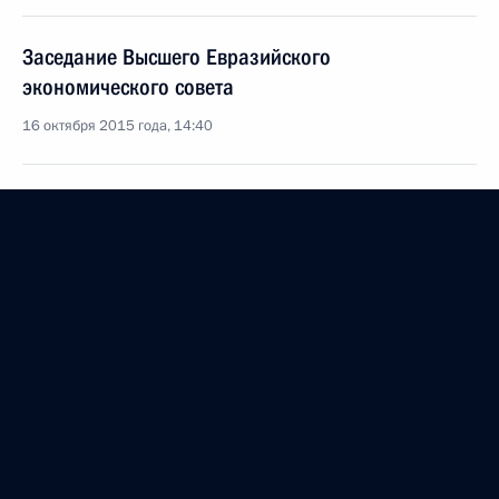
Заседание Высшего Евразийского
экономического совета
16 октября 2015 года, 14:40
Встреча с Президентом Киргизии Алмазбеком
Атамбаевым
8 октября 2015 года, 12:30
Телефонный разговор с Президентом Киргизии
Алмазбеком Атамбаевым
17 сентября 2015 года, 12:25