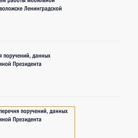
гам работы мобильной
еволожске Ленинградской
я поручений, данных
мной Президента
 перечня поручений, данных
мной Президента