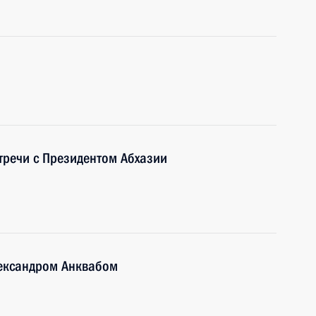
стречи с Президентом Абхазии
лександром Анквабом