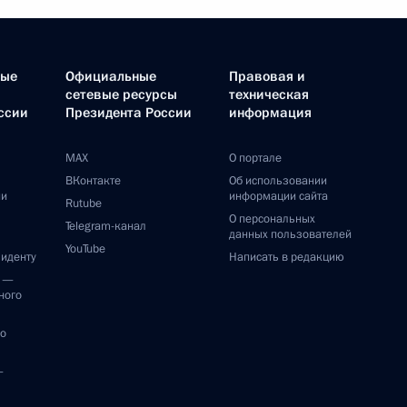
ные
Официальные
Правовая и
сетевые ресурсы
техническая
ссии
Президента России
информация
MAX
О портале
ВКонтакте
Об использовании
ии
информации сайта
Rutube
О персональных
Telegram-канал
данных пользователей
YouTube
зиденту
Написать в редакцию
и —
ного
по
—