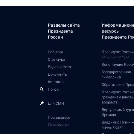
Разделы сайта
Информацион
Президента
ресурсы
России
Президента Ро
События
Президент России
Текущий ресурс
Структура
Конституция Росс
Видео и фото
Государственная
Документы
символика
Контакты
Обратиться к Пре
Поиск
Президент Росси
гражданам школь
возраста
Для СМИ
Виртуальный тур 
Кремлю
Подписаться
Владимир Путин 
Справочник
личный сайт