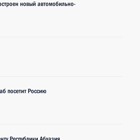
остроен новый автомобильно-
аб посетит Россию
нту Республики Абхазия