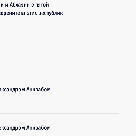
 и Абхазии с пятой
еренитета этих республик
лександром Анквабом
лександром Анквабом