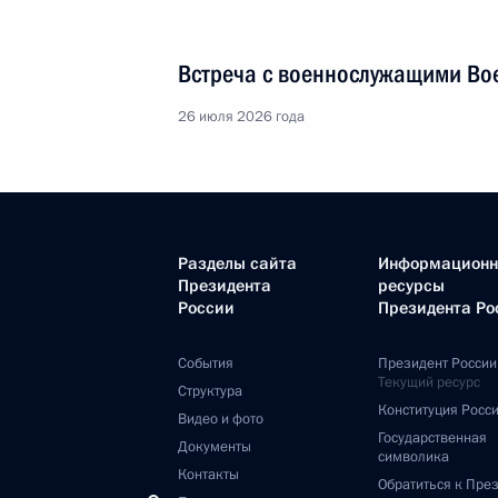
Встреча с военнослужащими Во
26 июля 2026 года
Разделы сайта
Информацион
Президента
ресурсы
России
Президента Ро
События
Президент России
Текущий ресурс
Структура
Конституция Росс
Видео и фото
Государственная
Документы
символика
Контакты
Обратиться к Пре