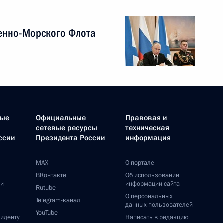
енно-Морского Флота
ные
Официальные
Правовая и
сетевые ресурсы
техническая
ссии
Президента России
информация
MAX
О портале
ВКонтакте
Об использовании
ии
информации сайта
Rutube
О персональных
Telegram-канал
данных пользователей
YouTube
зиденту
Написать в редакцию