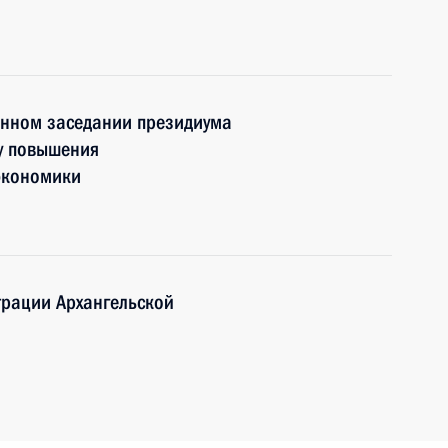
енном заседании президиума
су повышения
экономики
трации Архангельской