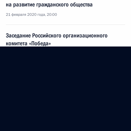
на развитие гражданского общества
21 февраля 2020 года, 20:00
Заседание Российского организационного
комитета «Победа»
11 декабря 2019 года, 17:30
Заседание консультативной комиссии Госсовета
19 ноября 2019 года, 20:30
Заседание консультативной комиссии Госсовета
по вопросу реализации национальных проектов
6 июня 2019 года, 19:30