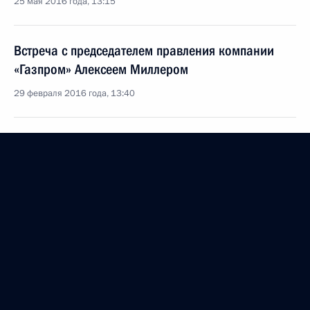
25 мая 2016 года, 13:15
Встреча с председателем правления компании
«Газпром» Алексеем Миллером
29 февраля 2016 года, 13:40
К Единой энергосистеме России подключены два
новых энергоблока
22 декабря 2015 года, 16:00
Дан старт строительству газопровода Ухта –
Торжок – 2
27 октября 2015 года, 15:30