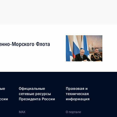
енно-Морского Флота
ные
Официальные
Правовая и
сетевые ресурсы
техническая
ссии
Президента России
информация
MAX
О портале