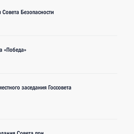
 Совета Безопасности
а «Победа»
местного заседания Госсовета
едания Совета при