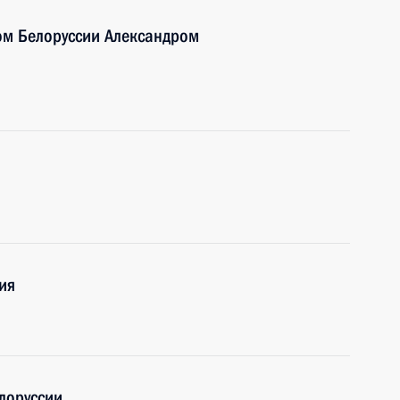
ом Белоруссии Александром
ия
лоруссии