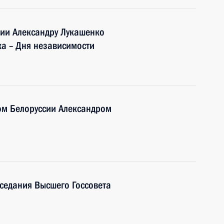
сии Александру Лукашенко
а – Дня независимости
ом Белоруссии Александром
аседания Высшего Госсовета