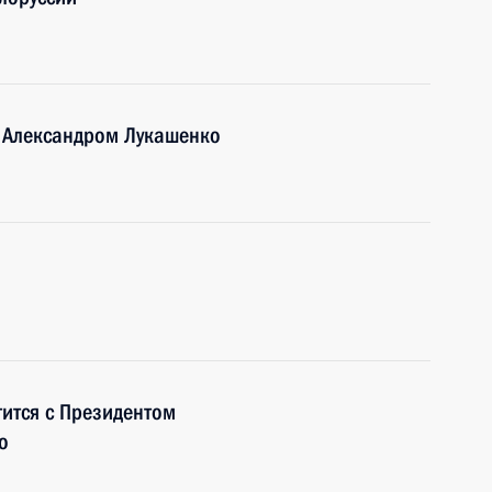
и Александром Лукашенко
тится с Президентом
о