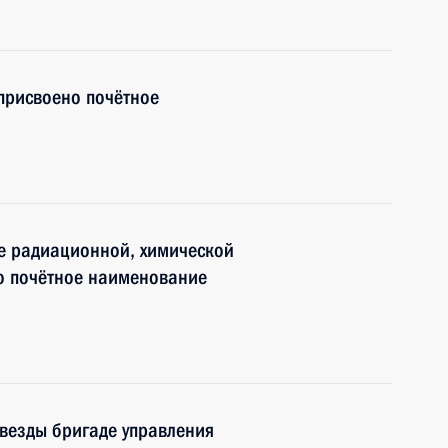
присвоено почётное
е радиационной, химической
о почётное наименование
везды бригаде управления