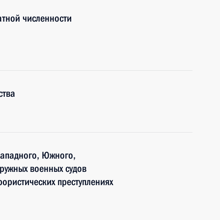
атной численности
ства
Западного, Южного,
кружных военных судов
рористических преступлениях