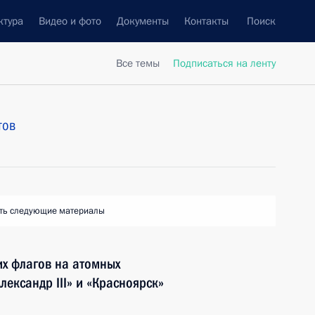
ктура
Видео и фото
Документы
Контакты
Поиск
Все темы
Подписаться на ленту
тов
ть следующие материалы
х флагов на атомных
ександр III» и «Красноярск»