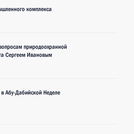
ышленного комплекса
 вопросам природоохранной
рта Сергеем Ивановым
е в Абу-Дабийской Неделе