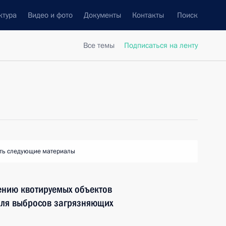
ктура
Видео и фото
Документы
Контакты
Поиск
Все темы
Подписаться на ленту
ть следующие материалы
ению квотируемых объектов
оля выбросов загрязняющих