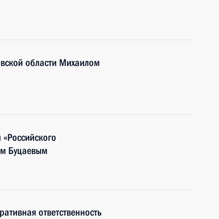
авской области Михаилом
 «Российского
ом Буцаевым
ративная ответственность