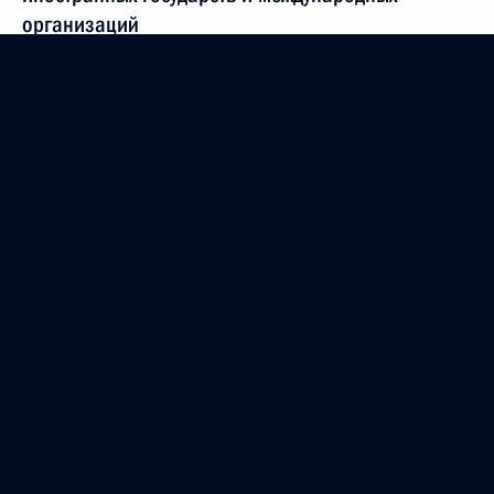
организаций
22 декабря 2022 года, 19:50
Работникам и ветеранам энергетического
комплекса России
22 декабря 2022 года, 09:00
Запуск Ковыктинского месторождения
21 декабря 2022 года, 14:45
Установлена административная ответственность
за нарушение порядка подключения
к магистральным газопроводам