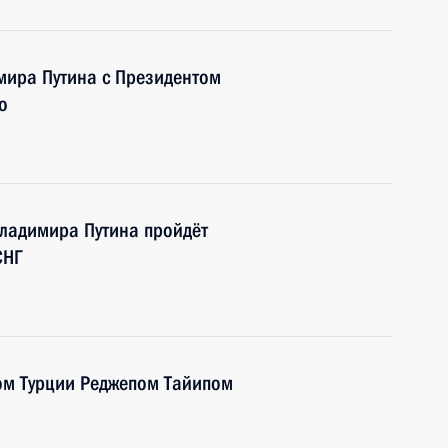
имира Путина с Президентом
о
Владимира Путина пройдёт
СНГ
ом Турции Реджепом Тайипом