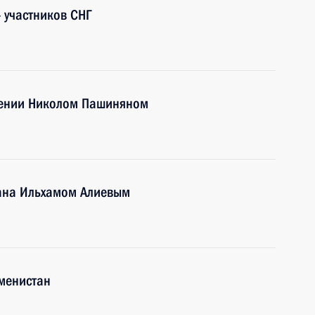
– участников СНГ
мении Николом Пашиняном
ана Ильхамом Алиевым
кменистан