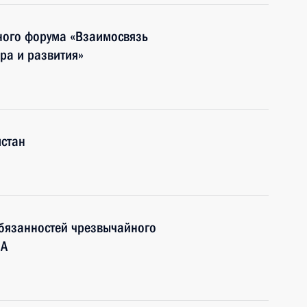
ного форума «Взаимосвязь
ра и развития»
истан
обязанностей чрезвычайного
ША