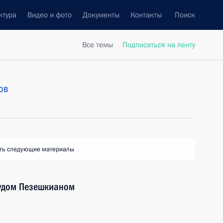
ктура
Видео и фото
Документы
Контакты
Поиск
Все темы
Подписаться на ленту
ов
ть следующие материалы
судом Пезешкианом