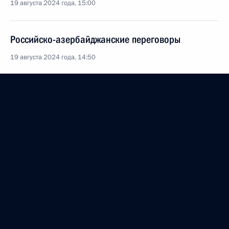
19 августа 2024 года, 15:00
Российско-азербайджанские переговоры
19 августа 2024 года, 14:50
Начало российско-азербайджанских переговоров
в расширенном составе
19 августа 2024 года, 14:10
Встреча с Президентом Азербайджана Ильхамом
Алиевым
19 августа 2024 года, 12:10