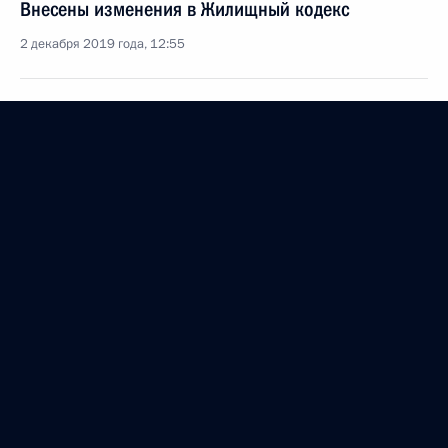
Внесены изменения в Жилищный кодекс
2 декабря 2019 года, 12:55
Внесены изменения в закон
об энергосбережении и о повышении
энергетической эффективности
26 июля 2019 года, 16:45
Подписан закон, направленный
на совершенствование правового регулирования
в области обращения с отходами производства
и потребления
26 июля 2019 года, 15:25