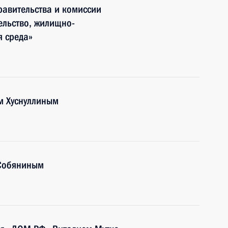
авительства и комиссии
ельство, жилищно-
я среда»
м Хуснуллиным
 Собяниным