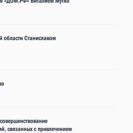
тия «ДОМ.РФ» Виталием Мутко
й области Станиславом
ва
 совершенствование
й, связанных с привлечением