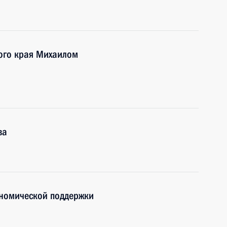
кого края Михаилом
ва
номической поддержки