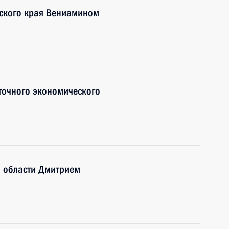
рского края Вениамином
точного экономического
й области Дмитрием