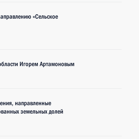
направлению «Сельское
 области Игорем Артамоновым
нения, направленные
ованных земельных долей