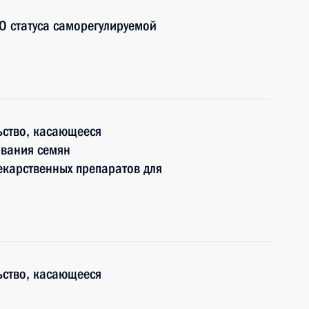
О статуса саморегулируемой
ьство, касающееся
ования семян
екарственных препаратов для
ьство, касающееся