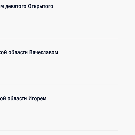
ям девятого Открытого
кой области Вячеславом
кой области Игорем