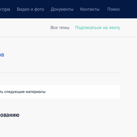
ктура
Видео и фото
Документы
Контакты
Поиск
Все темы
Подписаться на ленту
ов
ть следующие материалы
зованию