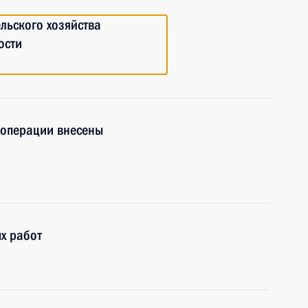
льского хозяйства
ости
ооперации внесены
х работ