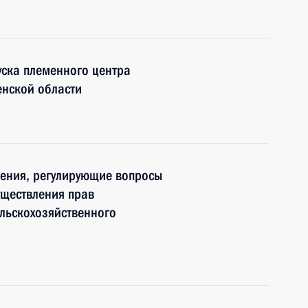
уска племенного центра
енской области
нения, регулирующие вопросы
уществления прав
ельскохозяйственного