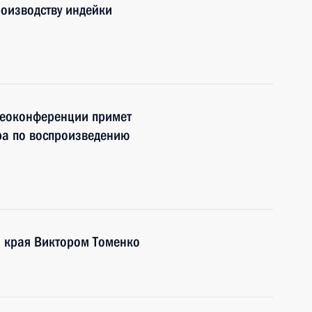
роизводству индейки
деоконференции примет
тра по воспроизведению
о края Виктором Томенко