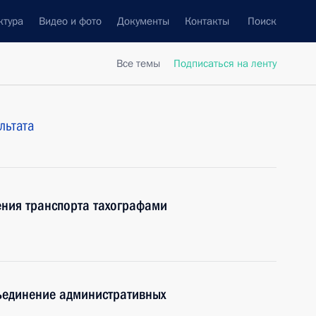
ктура
Видео и фото
Документы
Контакты
Поиск
Все темы
Подписаться на ленту
льтата
ения транспорта тахографами
ъединение административных