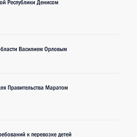
ной Республики Денисом
 области Василием Орловым
еля Правительства Маратом
ебований к перевозке детей