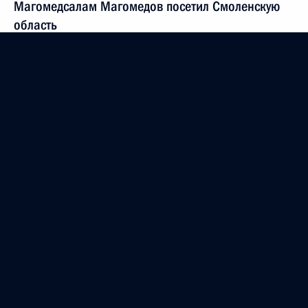
Магомедсалам Магомедов посетил Смоленскую
область
18 марта 2019 года, 16:30
Магомедсалам Магомедов встретился
с руководителями федеральных национально-
культурных автономий
14 марта 2019 года, 18:30
Подписан закон, уточняющий обязательства
органов госвласти субъектов и органов местного
самоуправления по защите прав национальных
меньшинств
6 февраля 2019 года, 15:35