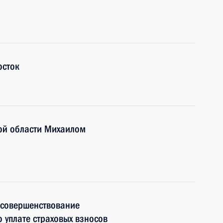
осток
кой области Михаилом
 совершенствование
 уплате страховых взносов