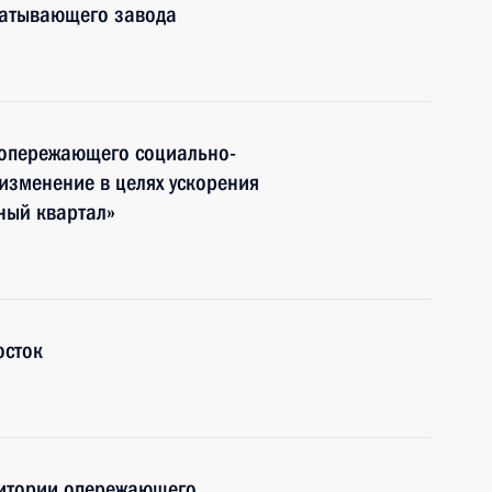
батывающего завода
 опережающего социально-
изменение в целях ускорения
ный квартал»
осток
ритории опережающего