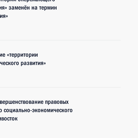
ия» заменён на термин
ия»
тие «территории
ческого развития»
овершенствование правовых
о социально-экономического
ивосток