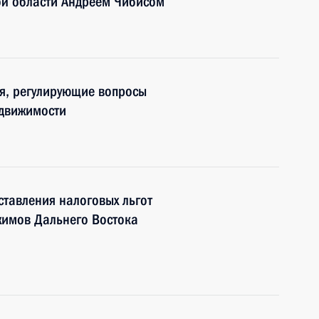
ой области Андреем Чибисом
я, регулирующие вопросы
едвижимости
тавления налоговых льгот
имов Дальнего Востока