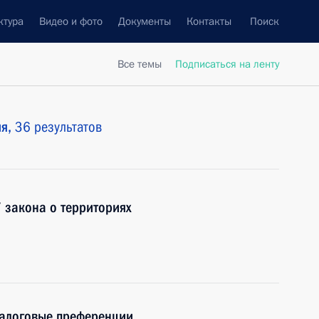
ктура
Видео и фото
Документы
Контакты
Поиск
Все темы
Подписаться на ленту
ия,
36 результатов
7 закона о территориях
налоговые преференции