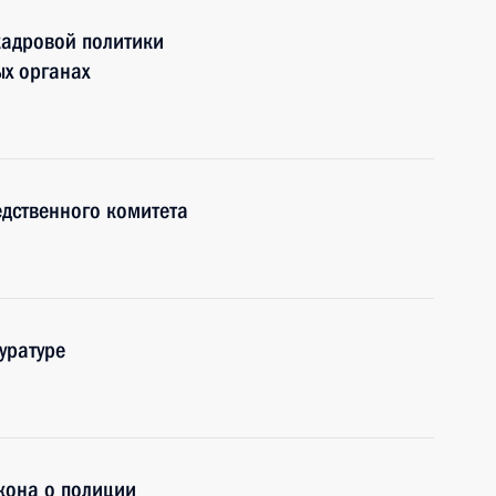
кадровой политики
ых органах
дственного комитета
уратуре
кона о полиции