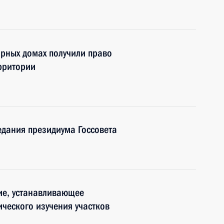
рных домах получили право
рритории
едания президиума Госсовета
ие, устанавливающее
ического изучения участков