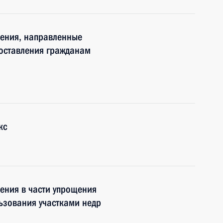
нения, направленные
оставления гражданам
кс
ения в части упрощения
ьзования участками недр