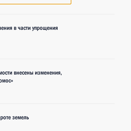
ения в части упрощения
мости внесены изменения,
омос»
роте земель