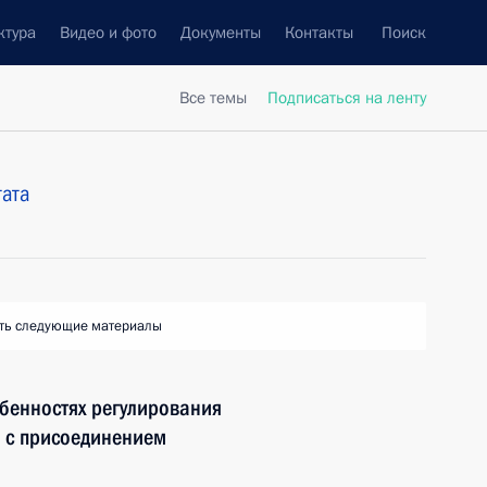
ктура
Видео и фото
Документы
Контакты
Поиск
Все темы
Подписаться на ленту
тата
ть следующие материалы
бенностях регулирования
и с присоединением