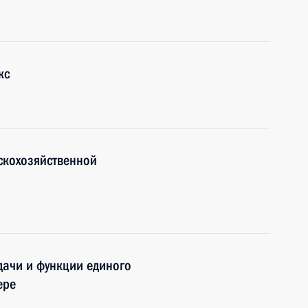
кс
скохозяйственной
дачи и функции единого
ере