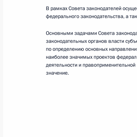
Ассоциация государств Юго-Восточ
В рамках Совета законодателей осущ
федерального законодательства, а та
Ассоциация российских банков (АР
Основными задачами Совета законод
законодательных органов власти суб
по определению основных направлени
наиболее значимых проектов федерал
деятельности и правоприменительной
Б
значение.
Байконур (космодром)
Банк России (Центробанк)