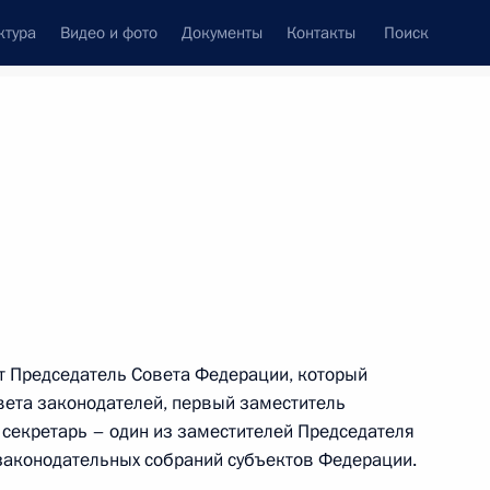
ктура
Видео и фото
Документы
Контакты
Поиск
ция
Н
О
П
Р
С
Т
У
Ф
Х
Ц
Ч
Ш
Щ
Э
Ю
Я
дят Председатель Совета Федерации, который
овета законодателей, первый заместитель
ское сотрудничество (АТЭС)
 секретарь – один из заместителей Председателя
законодательных собраний субъектов Федерации.