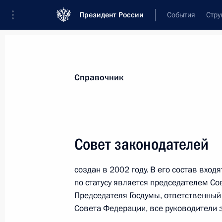
Президент России
События
Стру
Справочник и дополнительная информа
Лица
Термины
Темы
География
Справочник
А
Б
В
Г
Д
Е
Ж
З
И
К
Л
М
Совет законодателей
А
создан в 2002 году. В его состав вхо
по статусу является председателем С
Азиатско-тихоокеанское экономиче
Председателя Госдумы, ответственный
Совета Федерации, все руководители 