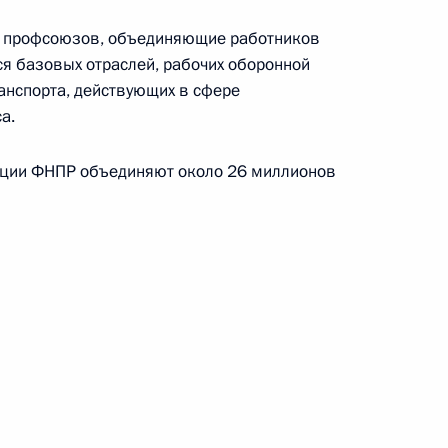
ной Азии (АСЕАН)
и профсоюзов, объединяющие работников
я базовых отраслей, рабочих оборонной
Б)
анспорта, действующих в сфере
а.
ации ФНПР объединяют около 26 миллионов