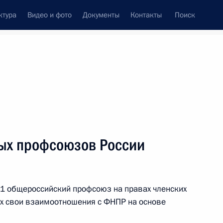
ктура
Видео и фото
Документы
Контакты
Поиск
ция
Н
О
П
Р
С
Т
У
Ф
Х
Ц
Ч
Ш
Щ
Э
Ю
Я
ых профсоюзов России
41 общероссийский профсоюз на правах членских
ское сотрудничество (АТЭС)
их свои взаимоотношения с ФНПР на основе