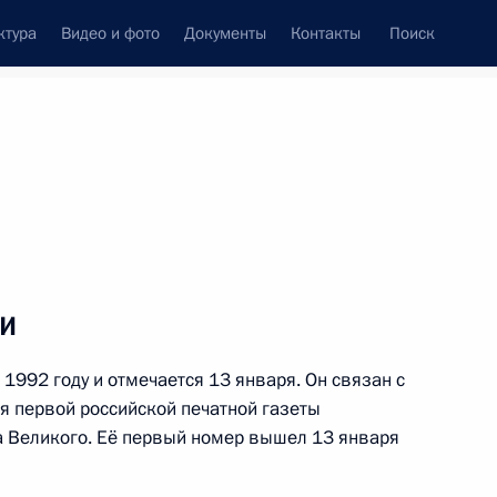
ктура
Видео и фото
Документы
Контакты
Поиск
ция
Н
О
П
Р
С
Т
У
Ф
Х
Ц
Ч
Ш
Щ
Э
Ю
Я
ти
1992 году и отмечается 13 января. Он связан с
я первой российской печатной газеты
ское сотрудничество (АТЭС)
а Великого. Её первый номер вышел 13 января