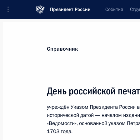
Президент России
События
Стру
Справочник и дополнительная информа
Лица
Термины
Темы
География
Справочник
А
Б
В
Г
Д
Е
Ж
З
И
К
Л
М
День российской печа
А
учреждён Указом Президента России в 
исторической датой — началом издани
Азиатско-тихоокеанское экономиче
«Ведомости», основанной указом Петр
1703 года.